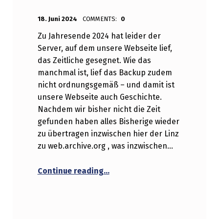
POSTED ON:
WRITTEN BY:
_w
18. Juni 2024
COMMENTS:
0
Zu Jahresende 2024 hat leider der
Server, auf dem unsere Webseite lief,
das Zeitliche gesegnet. Wie das
manchmal ist, lief das Backup zudem
nicht ordnungsgemäß – und damit ist
unsere Webseite auch Geschichte.
Nachdem wir bisher nicht die Zeit
gefunden haben alles Bisherige wieder
zu übertragen inzwischen hier der Linz
zu web.archive.org , was inzwischen…
“alte Webseite / old web-page
Continue reading
…