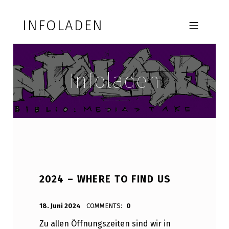
Skip to footer
Skip to main navigation
Skip to main content
INFOLADEN
MOBILE MENU
Infoladen
2024 – WHERE TO FIND US
POSTED ON:
WRITTEN BY:
_w
18. Juni 2024
COMMENTS:
0
Zu allen Öffnungszeiten sind wir in